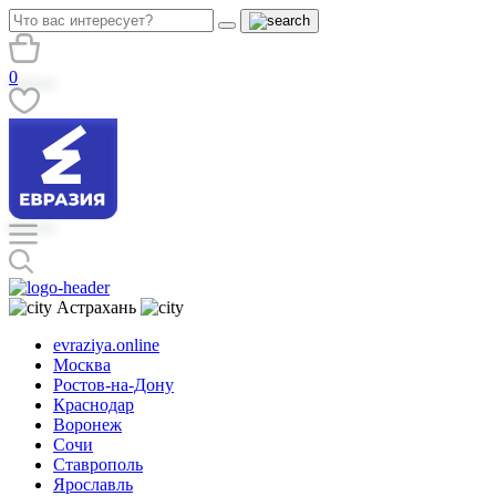
0
Астрахань
evraziya.online
Москва
Ростов-на-Дону
Краснодар
Воронеж
Сочи
Ставрополь
Ярославль