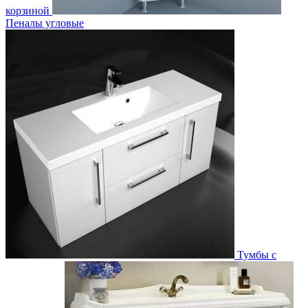
корзиной
Пеналы угловые
Тумбы с