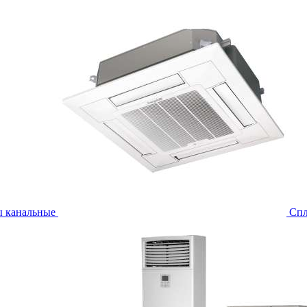
ы канальные
Спл