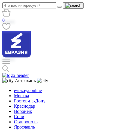
0
Астрахань
evraziya.online
Москва
Ростов-на-Дону
Краснодар
Воронеж
Сочи
Ставрополь
Ярославль