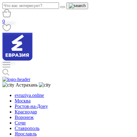
0
Астрахань
evraziya.online
Москва
Ростов-на-Дону
Краснодар
Воронеж
Сочи
Ставрополь
Ярославль