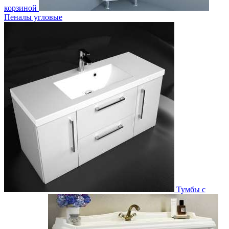
корзиной
Пеналы угловые
Тумбы с