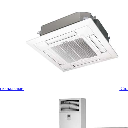
ы канальные
Спл