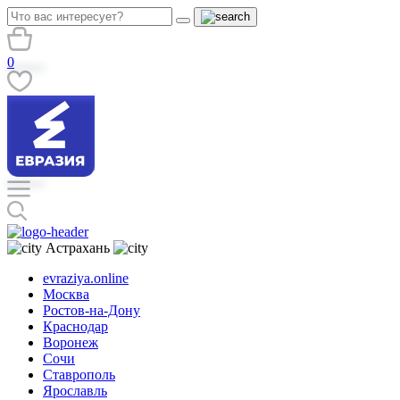
0
Астрахань
evraziya.online
Москва
Ростов-на-Дону
Краснодар
Воронеж
Сочи
Ставрополь
Ярославль