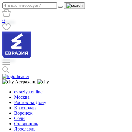
0
Астрахань
evraziya.online
Москва
Ростов-на-Дону
Краснодар
Воронеж
Сочи
Ставрополь
Ярославль