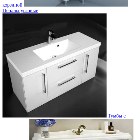
корзиной
Пеналы угловые
Тумбы с