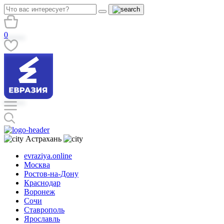
0
Астрахань
evraziya.online
Москва
Ростов-на-Дону
Краснодар
Воронеж
Сочи
Ставрополь
Ярославль