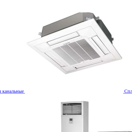
ы канальные
Спл