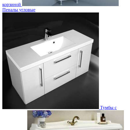
корзиной
Пеналы угловые
Тумбы с