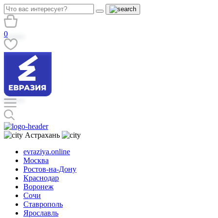
0
Астрахань
evraziya.online
Москва
Ростов-на-Дону
Краснодар
Воронеж
Сочи
Ставрополь
Ярославль