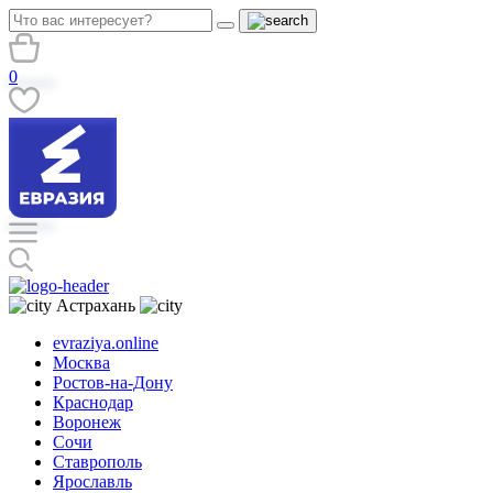
0
Астрахань
evraziya.online
Москва
Ростов-на-Дону
Краснодар
Воронеж
Сочи
Ставрополь
Ярославль