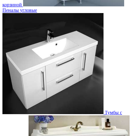
корзиной
Пеналы угловые
Тумбы с