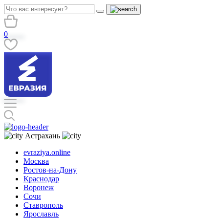
0
Астрахань
evraziya.online
Москва
Ростов-на-Дону
Краснодар
Воронеж
Сочи
Ставрополь
Ярославль