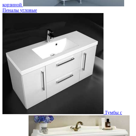
корзиной
Пеналы угловые
Тумбы с