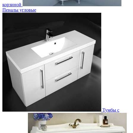
корзиной
Пеналы угловые
Тумбы с