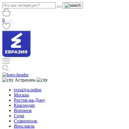
0
Астрахань
evraziya.online
Москва
Ростов-на-Дону
Краснодар
Воронеж
Сочи
Ставрополь
Ярославль