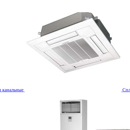
ы канальные
Спл