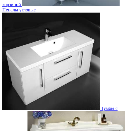
корзиной
Пеналы угловые
Тумбы с