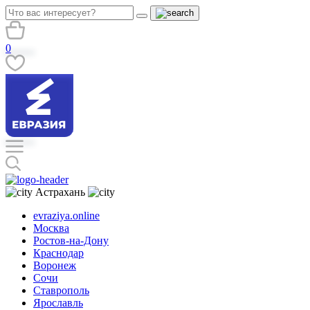
0
Астрахань
evraziya.online
Москва
Ростов-на-Дону
Краснодар
Воронеж
Сочи
Ставрополь
Ярославль