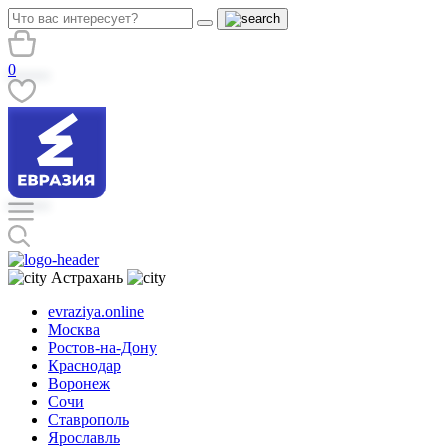
0
Астрахань
evraziya.online
Москва
Ростов-на-Дону
Краснодар
Воронеж
Сочи
Ставрополь
Ярославль