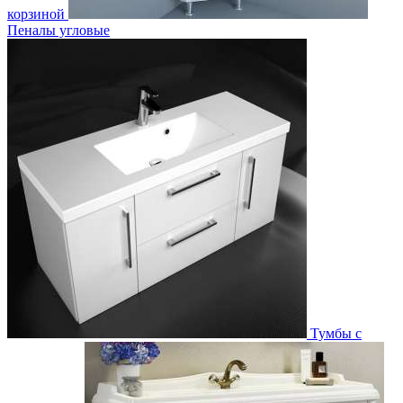
корзиной
Пеналы угловые
Тумбы с