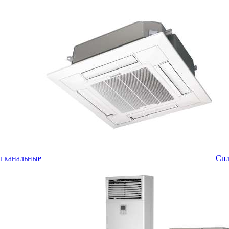
ы канальные
Спл