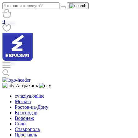
0
Астрахань
evraziya.online
Москва
Ростов-на-Дону
Краснодар
Воронеж
Сочи
Ставрополь
Ярославль