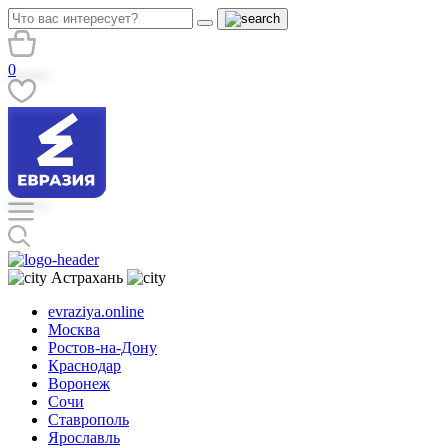
0
Астрахань
evraziya.online
Москва
Ростов-на-Дону
Краснодар
Воронеж
Сочи
Ставрополь
Ярославль