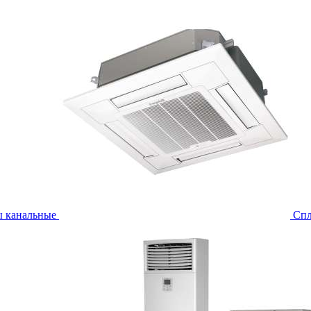
ы канальные
Спл