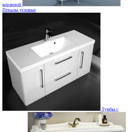
корзиной
Пеналы угловые
Тумбы с