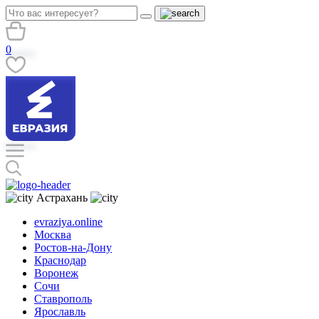
0
Астрахань
evraziya.online
Москва
Ростов-на-Дону
Краснодар
Воронеж
Сочи
Ставрополь
Ярославль