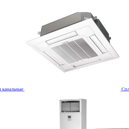
ы канальные
Спл