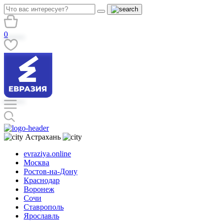
0
Астрахань
evraziya.online
Москва
Ростов-на-Дону
Краснодар
Воронеж
Сочи
Ставрополь
Ярославль