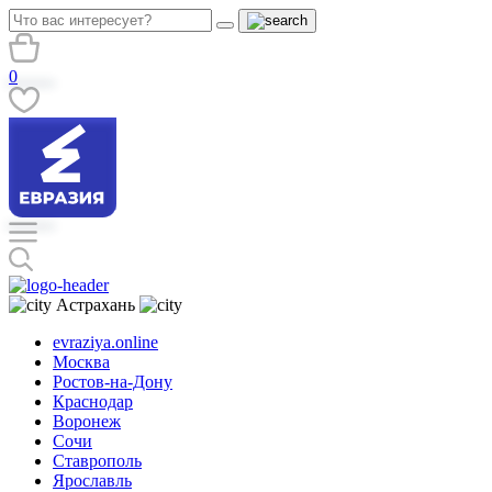
0
Астрахань
evraziya.online
Москва
Ростов-на-Дону
Краснодар
Воронеж
Сочи
Ставрополь
Ярославль