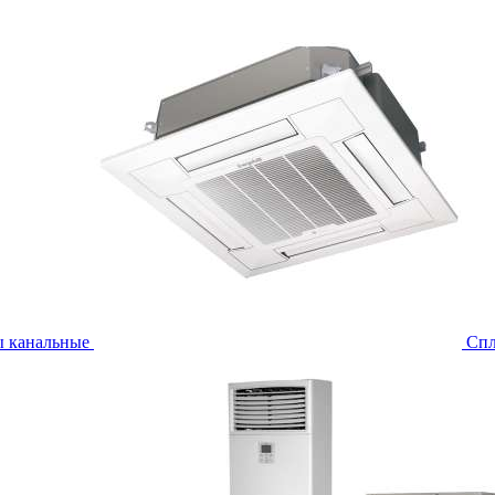
ы канальные
Спл